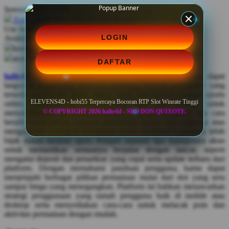
Serendah
Rp 10.000
Q
Earn
1.000.000
-
100.000.000
Bonus
Use Installment Options from
.
Laarn more
QV Baby
LOGIN
Available for :
home delivery
store pickup
R
DAFTAR
halte4d
Setelah mendaftar sebagai anggota baru, Anda dapat
Real Shades
langsung berpeluang mencoba berbagai macam permainan yang
tersedia seperti slot gratis, bingo, meja, dan bahkan taruhan sports
Red Castle
ELEVENS4D - hobi55 Terpercaya Bocoran RTP Slot Winrate Tinggi
online. platform ini menyediakan tips dan strategi untuk
© COPYRIGHT 2026 halte4d - SEO DON QUIXOTE.
memaksimalkan pengalaman kamu, misalnya mengikuti tips cara
Ribbon Madness
beralih cepat antara kategori permainan kasino dan olahraga atau
menganalisis peringkat permainan untuk membuat keputusan lebih
S
bijak dalam taruhan sport. Pelajari sepuluh tips manajemen akun
untuk memastikan semuanya berjalan dengan lancar, seperti
Sebamed
mengatur deposit dan penarikan yang cepat serta update terbaru dari
platform. Dengan memahami panduan pengguna, kamu dapat
Silver Cross
menjelajahi berbagai pilihan permainan mulai dari slot yang seru
sampai bingo yang menegangkan. Platform ini bahkan menawarkan
Simply Idea
strategi penggunaan yang ramah pengguna baik di mobile atau
desktop serta menyediakan cara-cara untuk melacak poin dan
Skip Hop
aktivitas permainan dengan mudah.
Spectra