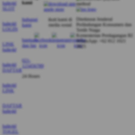
Back to top
halte4d
butuh
unduh aplikasi
we accept
bantuan?
halte4d
hubungi
kami
halte4d
SLOT
Direktorat Jenderal
hubungi
ikuti kami di
halte4d
Perlindungan Konsumen dan
kami
media sosial
LOGIN
Tertib Niaga
Kementerian Perdagangan RI
bantuan
WhatsApp: +62 812 1021
LINK
dan faq
3625
halte4d
021-
halte4d
123456789
DAFTAR
24 Hours
halte4d
LINK
DAFTAR