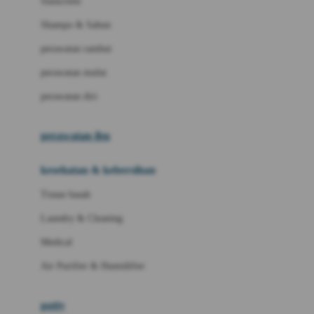
Sunscreen
London Taxi
Shampo & Sabun
Love To Dream
perawatan rambut
perawatan mulut
M
perawatan diri
Magformers
Mama's Choice
perawatan ibu
Mamas&Papas
kesehatan & kebersihan
Mamaway
Tissue basah
Maxi Cosi
Laundry & Cleaning
Megabloks
Medical
Micro
Air Purifier & Humidifier
MiDeer
Mimi & Lula
potty