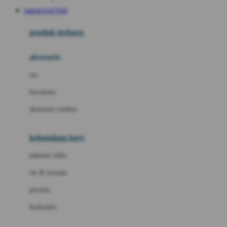
Awan
halte4d DAFTAR
Azetabio
produk terbaru
B
aksesoris
Baabaasheepz
tas
Babiators
kacamata
Baby Dove
aksesoris rambut
Baby Jogger
Baby Rovega
kebutuhan bayi
Babybee
pakaian tidur
Banana Boat
set & terusan
Banz
piyama
Barbie
bodysuits
Beaba