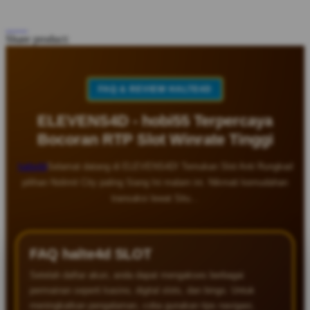
Share product:
FAQ & REVIEW HALTE4D
ELEVENS4D - hobi55 Terpercaya
Bocoran RTP Slot Winrate Tinggi
halte4d
Selamat datang di ELEVENS4D! Temukan Slot Anti Rungkad
pilihan Nolimit City paling Siang Ini malam ini. Nikmati kemudahan
transaksi lewat Situ...
FAQ halte4d SLOT
Setelah daftar akun, anda dapat mengakses berbagai
permainan seperti kasino, digital slots, dan bingo. Untuk
meningkatkan pengalaman, coba gunakan tips navigasi,