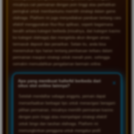
misalnya cari permainan dengan poin tinggi atau perhatikan
peringkat untuk membantumu memilih strategi dalam game
olahraga. Platform ini juga menyediakan panduan tentang cara
efektif menggunakan fitur-fitur aplikasi, seperti bagaimana
beralih antara kategori berbeda (misalnya, dari kategori kasino
ke kategori olahraga) dan mengelola akun dengan aman,
termasuk deposit dan penarikan. Selain itu, anda bisa
menemukan tips harian tentang pembaruan terbaru dalam
permainan maupun strategi untuk meraih poin, sehingga
semakin memudahkan pengalaman bermain online.
Apa yang membuat halte4d berbeda dari
+
situs slot online lainnya?
Setelah mendaftar sebagai anggota, pemain dapat
memanfaatkan berbagai tips untuk menavigasi beragam
pilihan permainan, misalnya memilih permainan kasino
dengan poin tinggi atau mempelajari strategi efektif
untuk bingo dan taruhan olahraga. Platform ini
memungkinkan pengguna untuk mengatur profil