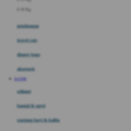
Felt So Sweet
0-36 Kg
Fisher Price
Flipper
gendongan
Friends Of Sally
travel cots
G
diaper bags
Gb
Geko
aksesoris
Graco
SLOT88
Gund
selimut
H
bantal & sprei
Habbie
Haenim
ranjang bayi & balita
Happy Horse