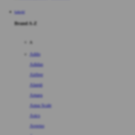
halte4d
Brand A-Z
A
Addo
Adidas
Airfree
Alamii
Amara
Aqua Scale
Asics
Aveeno