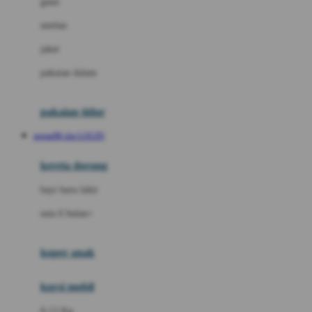
gaun
Dae Organics
setelan
Docare
jaket
Doona
pakaian dalam
Down To Earth
Drew
pakaian tidur
Dr. Brown's
qqstar88 slot LOGIN
E
kereta dorong
ELC
bayi baru lahir
Ergobaby
usia 6 bulan+
Expert Care
koper anak
Ezyroller
kursi mobil
F
0-13 Kg