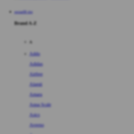
qqstar88 slot
Brand A-Z
A
Addo
Adidas
Airfree
Alamii
Amara
Aqua Scale
Asics
Aveeno