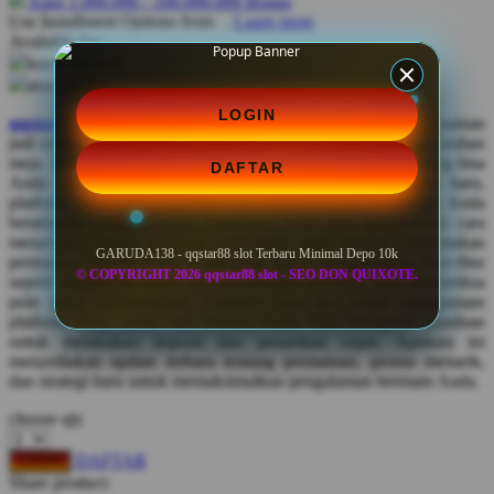
Earn
1.000.000
-
100.000.000
Bonus
Use Installment Options from
.
Laarn more
Q
Available for :
home delivery
QV Baby
store pickup
LOGIN
qqstar88 slot
Platform ini menyediakan berbagai macam permainan
R
judi online, mencakup game slot digital, bingo, dan berbagai taruhan
meja. Selain itu, terdapat juga pilihan permainan olahraga yang bisa
DAFTAR
Real Shades
Anda coba atau ikuti secara langsung. Sebagai anggota baru,
platform ini menawarkan tips dan strategi untuk membantu Anda
Red Castle
beradaptasi dengan cepat. Misalnya, Anda bisa mempelajari cara
menavigasi menu kategori permainan agar mudah menemukan
Ribbon Madness
GARUDA138 - qqstar88 slot Terbaru Minimal Depo 10k
permainan favorit Anda. Anda juga dapat menggunakan fitur-fitur
© COPYRIGHT 2026 qqstar88 slot - SEO DON QUIXOTE.
seperti mengelola akun, melihat riwayat aktivitas, atau memeriksa
S
poin yang dikumpulkan. Tersedia juga tips untuk penggunaan
platform yang aman dan efektif. Anda bisa mengikuti panduan
Sebamed
untuk melakukan deposit dan penarikan cepat. Aplikasi ini
menyediakan update terbaru tentang permainan, promo menarik,
Silver Cross
dan strategi baru untuk memaksimalkan pengalaman bermain Anda.
Simply Idea
choose qty
Skip Hop
DAFTAR
LOGIN
Share product:
Spectra