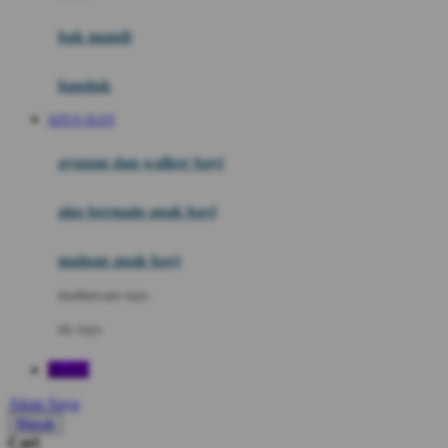
Mini Monkey
Moby
bak mandi
Momami
handuk
Mothercare
SITUS SLOT
Mustela
ayunan dan walker bayi
My Buddy Tag
My K
alas bermain anak bayi
N
mainan anak bayi
Naif
mothercare toys
Nike
elc toys
Nordic Natural
SLOT
Nuby
Akun Saya
Nuna
Masuk
Cari