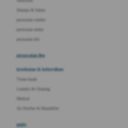
Sunscreen
London Taxi
Shampo & Sabun
Love To Dream
perawatan rambut
perawatan mulut
M
perawatan diri
Magformers
Mama's Choice
perawatan ibu
Mamas&Papas
kesehatan & kebersihan
Mamaway
Tissue basah
Maxi Cosi
Laundry & Cleaning
Megabloks
Medical
Micro
Air Purifier & Humidifier
MiDeer
Mimi & Lula
potty