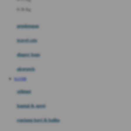
Felt So Sweet
0-36 Kg
Fisher Price
Flipper
gendongan
Friends Of Sally
travel cots
G
diaper bags
Gb
Geko
aksesoris
Graco
SLOT88
Gund
selimut
H
bantal & sprei
Habbie
Haenim
ranjang bayi & balita
Happy Horse