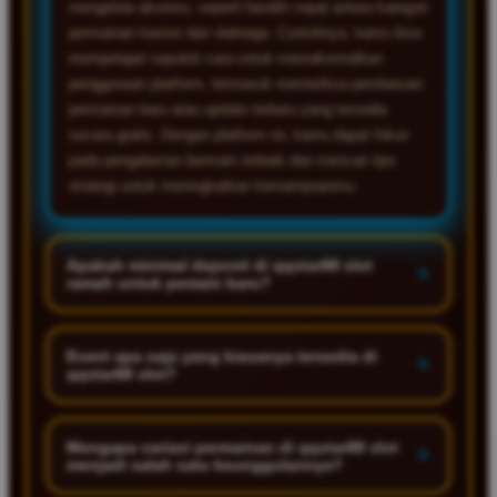
mengelola akunmu, seperti beralih cepat antara kategori
permainan kasino dan olahraga. Contohnya, kamu bisa
mempelajari sepuluh cara untuk memaksimalkan
penggunaan platform, termasuk memeriksa pembaruan
permainan baru atau update terbaru yang tersedia
secara gratis. Dengan platform ini, kamu dapat fokus
pada pengalaman bermain terbaik dan mencari tips
strategi untuk meningkatkan kemampuanmu.
Apakah minimal deposit di qqstar88 slot
+
ramah untuk pemain baru?
Setelah Anda daftar sebagai anggota, Anda dapat
menggunakan tips yang tersedia untuk menavigasi
Event apa saja yang biasanya tersedia di
+
qqstar88 slot?
berbagai macam permainan kasino online, misalnya
dengan memilih permainan slots yang menawarkan poin
Setelah mendaftar sebagai anggota, Anda dapat
tinggi. Selain itu, platform ini menyediakan strategi
menggunakan berbagai tips untuk menavigasi dunia
Mengapa variasi permainan di qqstar88 slot
khusus untuk penggunaan bingo dan taruhan olahraga
+
menjadi salah satu keunggulannya?
online casino ini dan meningkatkan pengalaman
seperti menganalisis peringkat permainan untuk
bermain Anda. Misalnya, Anda bisa memilih game