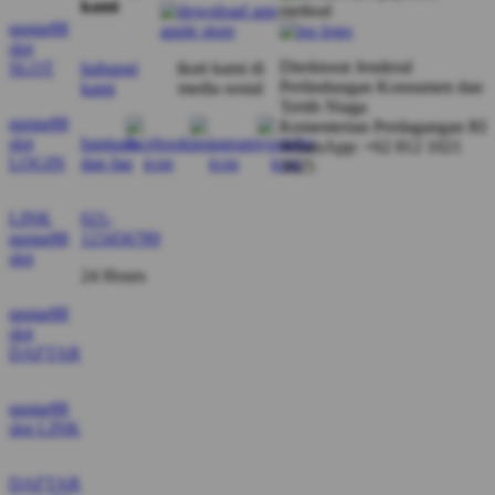
hubungi
kami
qqstar88
slot
Direktorat Jenderal
SLOT
hubungi
ikuti kami di
Perlindungan Konsumen dan
kami
media sosial
Tertib Niaga
qqstar88
Kementerian Perdagangan RI
slot
bantuan
WhatsApp: +62 812 1021
LOGIN
dan faq
3625
LINK
021-
qqstar88
123456789
slot
24 Hours
qqstar88
slot
DAFTAR
qqstar88
slot LINK