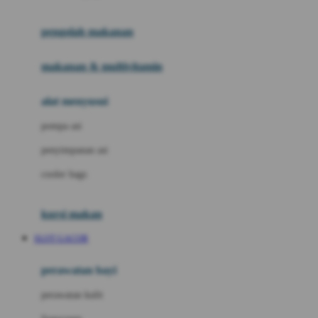
Joie
pengolah makanan
Joolz
Jujube
makanan & multivitamin
K
alat menyusui
Kiddycuts
pompa asi
Kumon
penyimpanan asi
L
cooler bags
Leapfrog
kursi makan
Leclerc
SLOT GACOR
Lee Vierra
Lillebaby
perawatan bayi
Little Bird Told Me
perawatan kulit
Little Miss Janis