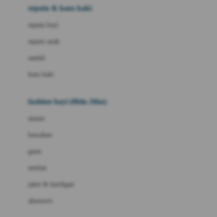
Beauty Barn
sepatu & kaus kaki
Bio Oil
sepatu bayi
Biolane
sepatu anak
Bite Fighters
sandal
Bizzi Growin
kaus kaki
Blackmores
fashion bayi (0bln-3thn)
Blooming Marvellous
atasan
Bonnels
bawahan
Bravado
gaun
Bruder
setelan
Brush Baby
jaket & kardigan
Buds Organics
aksesoris
Bugaboo