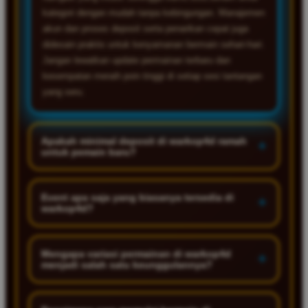
kategori dengan mudah tanpa kebingungan. Manajemen
akun dan proses deposit serta penarikan cepat juga
didesain praktis untuk kenyamanan bermain sehari-hari.
Jangan lewatkan update permainan terbaru dan
kesempatan meraih poin tinggi di setiap sesi tantangan
yang seru.
Apakah minimal deposit di warkop4d ramah
+
untuk pemain baru?
Setelah register sebagai anggota, Anda bisa langsung
menikmati berbagai permainan mulai dari slot, bingo,
Event apa saja yang biasanya tersedia di
+
warkop4d?
roulette, hingga taruhan olahraga dan kasino live.
Platform ini menyediakan tips navigasi praktis agar
Setelah mendaftar, kamu bisa memanfaatkan berbagai
Anda mudah beralih antar kategori seperti permainan
tips untuk menjelajahi dunia permainan digitalnya,
Mengapa variasi permainan di warkop4d
meja. Manajemen akun sangat simpel, ditambah proses
+
menjadi salah satu keunggulannya?
misalnya: memilih slot atau meja yang memiliki poin
deposit dan penarikan cepat yang membuat
tinggi, mengikuti strategi bingo dan taruhan olahraga
pengalaman bermain semakin nyaman. Jangan lupa
Setelah register sebagai anggota, kamu akan
melalui analisis peringkat permainan, atau mempelajari
cek update permainan terbaru untuk menemukan judul
mendapatkan tips navigasi platform dan panduan