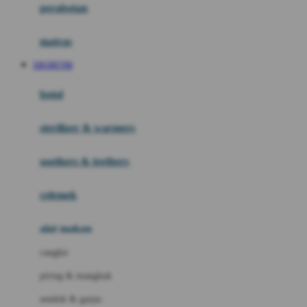
perabotan
Happy Tummy
Hauck
matras
Havaianas
SBOBET88
Hegen
botol
Hot Wheels
sterilizer & warmers
Hybrid
soothers & teethers
I
Inlacta DHA
celemek
Interlac
alat makan
Ivenet
cangkir
J
piring & mangkuk
Jack N Jill
sendok & garpu