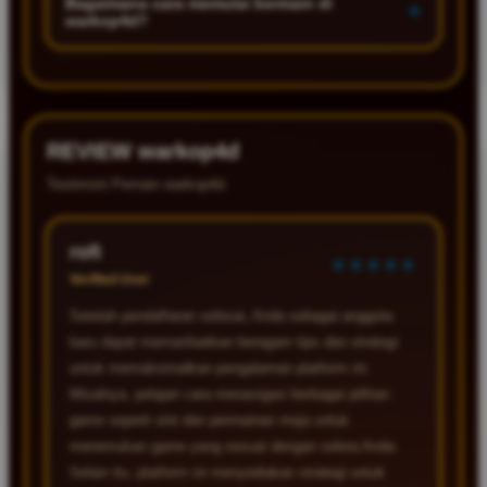
Bagaimana cara memulai bermain di
cara cepat beralih antara aktivitas kasino dengan
+
dengan poin tinggi dan bonus menarik setiap
warkop4d?
manajemen akun untuk beralih antar kategori permainan
olahraga di platform ini. Selain itu, kamu juga dapat
minggunya.
tanpa ribet. Tersedia beragam pilihan hiburan mulai dari
mengontrol akunmu dengan mudah dan aman, seperti
Untuk pengalaman bermain yang optimal, pengguna
slot, bingo, roulette, taruhan olahraga, kasino live,
memantau riwayat aktivitas atau mengatur pembaruan
bisa memanfaatkan berbagai tips dan strategi yang
hingga permainan meja yang bisa diakses kapan saja.
terbaru aplikasi secara bebas. Ingatlah untuk selalu
tersedia. Misalnya, saat menjelajahi game, kamu bisa
Proses deposit dan penarikan cepat memudahkan
update dengan tips-tips terbaru yang tersedia agar
mencoba filter kategori atau menggunakan pencarian
transaksi harianmu, sementara update pembaruan
REVIEW warkop4d
pengalaman bermain online bisa maksimalkan. Dengan
untuk menemukan jenis-jenis game tertentu, seperti
permainan terbaru rutin hadir setiap minggu. Jangan
panduan terstruktur yang jelas, kamu bisa
Testimoni Pemain warkop4d.
slot, casino games, bingo, atau sports betting. Bagi
lewatkan kesempatan meraih poin tinggi dari setiap
mendapatkan gambaran yang lebih spesifik tentang
kamu yang baru menjadi anggota, platform ini
permainan favoritmu dengan cara mudah dan aman.
cara menikmati setiap kategori permainan, baik itu
menawarkan beberapa promosi dan bonus gratis untuk
casino, olahraga, slots, bingo, dan table games lainnya.
dina
dicoba. Selain itu, kamu juga bisa mempelajari tips
tentang cara mengelola akun secara efektif, seperti
Verified User
mempertajam strategi deposit dan penarikan yang lebih
cepat, atau menggunakan fitur update terkini untuk
tetap mengetahui permainan terbaru. Platform ini juga
memberikan panduan harian untuk berbagai kategori
permainan, contohnya, cara membaca peringkat
olahraga atau strategi bermain bingo yang tepat.
Dengan memanfaatkan tips dan strategi ini, kamu dapat
memaksimalkan pengalaman bermain di platform ini.