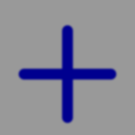
X
Xootz
Y
Yamatoya
Z
Zaxy
Zoggs
0-9
4Moms
59S