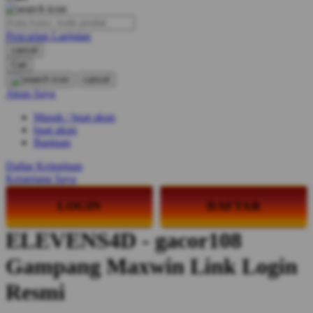
O
Pencarian Lanjutan
Oh Ma Grain
cancel
Okiedog
Cari
cancel
P
Akun Saya
Masuk / buat akun
Peachy
buat akun
Phil & Ted's
Bantuan
Philips Avent
Daftar Keinginan
Keranjang Saya
Pigeon
LOGIN
DAFTAR
Playgro
ELEVENS4D - gacor108
Poled Global
Gampang Maxwin Link Login
Ponycycle
Puma
Resmi
Pureats