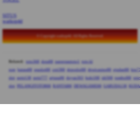
SITUS
warkop4d
© Copyright warkop4d. All Rights Reserved.
Related:
toto368
dota88
pangerantoto1
toto kl
sore
batara88
gasslot88
ceri388
deposlot88
dewicasino88
ajudan88
kiu7
slot
petir138
petir777
arjuna96
doyan303
hoki188
idr508
tombol88
win
slot
PELANGITOTO888
RANTAI88
DEWAGAME88
GARUDA138
KUDA