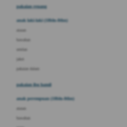
Buggygear
pakaian renang
Bumkins
anak laki-laki (18bln-8thn)
C
atasan
Cetaphil
bawahan
Chicco
setelan
Childlife
jaket
Clevamama
pakaian dalam
Cocolatte
Cottonseeds
pakaian ibu hamil
Cozy N Safe
anak perempuan (18bln-8thn)
Crane
atasan
Cybex
bawahan
D