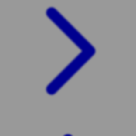
Twistshake
TY Toys
U
V
Veja
Vitaflow
Vtech
W
Waterland
Wellness