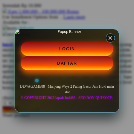
Serendah
Rp 10.000
Q
Earn
1.000.000
-
100.000.000
Bonus
Use Installment Options from
.
Laarn more
QV Baby
Available for :
home delivery
store pickup
R
lapak hoki88
Setelah register sebagai anggota, kamu bisa langsung
Real Shades
LOGIN
menikmati berbagai permainan mulai dari slot, bingo, roulette,
taruhan olahraga, hingga kasino live dan permainan meja. Platform
Red Castle
ini menyediakan tips navigasi praktis untuk beralih antar kategori
DAFTAR
dengan mudah serta fitur manajemen akun yang intuitif. Dapatkan
Ribbon Madness
update koleksi game terbaru setiap minggu dan nikmati kemudahan
deposit serta penarikan cepat dalam satu akun. Jangan lupa
S
kumpulkan poin tinggi dari setiap taruhan untuk meningkatkan level
DEWAGAME88 - Mahjong Ways 2 Paling Gacor Jam Hoki main
keanggotaanmu.
Sebamed
slot
choose qty
© COPYRIGHT 2026 lapak hoki88 - SEO DON QUIXOTE.
Silver Cross
DAFTAR
LOGIN
Simply Idea
Share product:
Skip Hop
Spectra