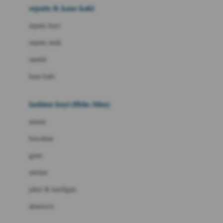
Beauty Barn
sepatu & kaus kaki
Bio Oil
sepatu bayi
Biolane
sepatu anak
Bite Fighters
sandal
Bizzi Growin
kaus kaki
Blackmores
fashion bayi (0bln-3thn)
Blooming Marvellous
atasan
Bonnels
bawahan
Bravado
gaun
Bruder
setelan
Brush Baby
jaket & kardigan
Buds Organics
aksesoris
Bugaboo