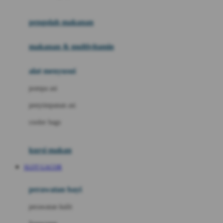
Joie
pengolah makanan
Joolz
Jujube
makanan & multivitamin
K
alat menyusui
Kiddycuts
pompa asi
Kumon
penyimpanan asi
L
cooler bags
Leapfrog
kursi makan
Leclerc
SLOT GACOR
Lee Vierra
Lillebaby
perawatan bayi
Little Bird Told Me
perawatan kulit
Little Miss Janis