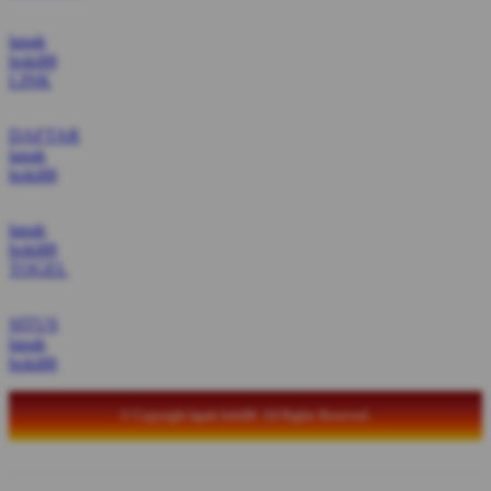
TOGEL
SITUS
lapak
hoki88
© Copyright lapak hoki88. All Rights Reserved.
Related:
mpo777
slot
viva99
jago168
klik555
fosil777
dragon138
topbet88
miliarslot77
o