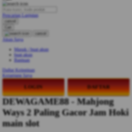
O
Pencarian Lanjutan
Oh Ma Grain
cancel
Okiedog
Cari
cancel
P
Akun Saya
Masuk / buat akun
Peachy
buat akun
Phil & Ted's
Bantuan
Philips Avent
Daftar Keinginan
Keranjang Saya
Pigeon
LOGIN
DAFTAR
Playgro
DEWAGAME88 - Mahjong
Poled Global
Ways 2 Paling Gacor Jam Hoki
Ponycycle
Puma
main slot
Pureats