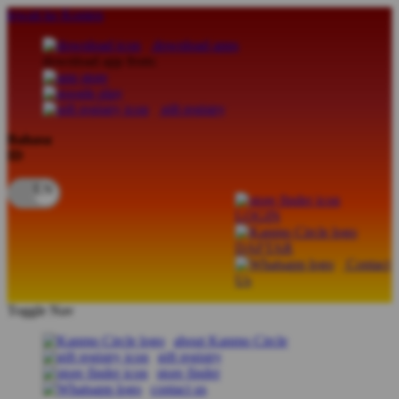
lewati ke Konten
download apps
download app from:
gift registry
Bahasa
ID
LOGIN
DAFTAR
Contact
Us
Toggle Nav
about Kanmo Circle
gift registry
store finder
contact us