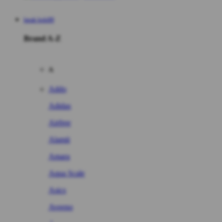
lapak hoki88
Brand A-Z
A
Addo
Adidas
Airfree
Alamii
Amara
Aqua Scale
Asics
Aveeno