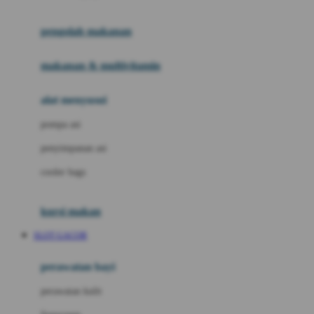
Joie
pengolah makanan
Joolz
Jujube
makanan & multivitamin
K
alat menyusui
Kiddycuts
pompa asi
Kumon
penyimpanan asi
L
cooler bags
Leapfrog
kursi makan
Leclerc
SLOT GACOR
Lee Vierra
Lillebaby
perawatan bayi
Little Bird Told Me
perawatan kulit
Little Miss Janis