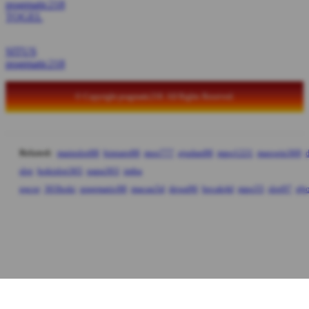
DAFTAR
pragmatic218
pragmatic218
TOGEL
SITUS
pragmatic218
© Copyright pragmatic218. All Rights Reserved.
Related:
mainslot88
bintaro88
mos777
ajudan88
mpo1221
maxwin369
slot
hokislot365
papa303
imba
gacor
303hoki
pragmatic88
macau5d
dewa96
becak4d
mpo55
slot97
gb