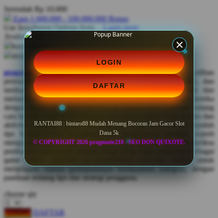
Serendah
Rp 10.000
Q
Earn
1.000.000
-
100.000.000
Bonus
Use Installment Options from
.
Laarn more
QV Baby
Available for :
home delivery
store pickup
R
LOGIN
pragmatic218
Plataform ini menyediakan beragam pilihan
Real Shades
permainan online seperti kasino, mesin slot digital, bingo, dan
DAFTAR
taruhan olahraga. Anggota dapat mendaftar secara gratis dan
Red Castle
memanfaatkan tips atau strategi untuk mengelola akun mereka
dengan efektif. Misalnya, platform ini menawarkan panduan tentang
Ribbon Madness
cara beralih cepat antara kategori permainan seperti meja kasino dan
RANTAI88 : bintaro88 Mudah Menang Bocoran Jam Gacor Slot
aktivitas olahraga. Selain itu, pengguna dapat menemukan sepuluh
S
tips harian untuk memaksimalkan pengalaman mereka, seperti
Dana 5k
mengoptimalkan penggunaan poin yang diklaim atau memeriksa
© COPYRIGHT 2026 pragmatic218 - SEO DON QUIXOTE.
Sebamed
pembaruan permainan terbaru. Bagi yang ingin mencoba berbagai
game online, platform ini memberikan cara-cara mudah untuk
Silver Cross
menjelajahi variasi permainannya berdasarkan kategori, dengan
panduan tentang tips dan strategi pengguna.
Simply Idea
choose qty
Skip Hop
DAFTAR
Spectra
LOGIN