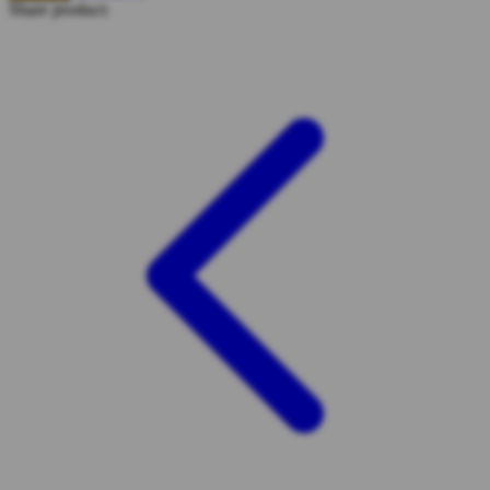
Share product:
Squishmallows
Starbooks
Stick-O
Stokke
Sudocrem
Sumimo
Sunnylife
Sun-Staches
Swimava
T
Tommee Tippee
Trunki
Tutti Bambini