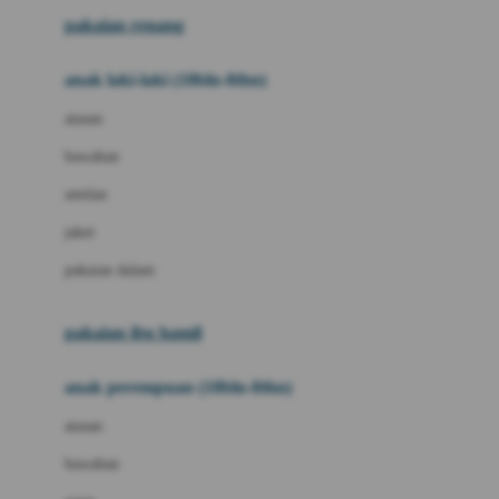
Buggygear
pakaian renang
Bumkins
anak laki-laki (18bln-8thn)
C
atasan
Cetaphil
bawahan
Chicco
setelan
Childlife
jaket
Clevamama
pakaian dalam
Cocolatte
Cottonseeds
pakaian ibu hamil
Cozy N Safe
anak perempuan (18bln-8thn)
Crane
atasan
Cybex
bawahan
D