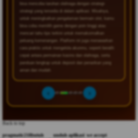
secara cepat, dan mengelola poin yang Anda
atau meja. Selain itu, platform ini juga menyediakan
kumpulkan. Platform ini juga menawarkan panduan
strategi untuk penggunaan efektif bingo dan berbagai
penggunaan yang aman untuk transaksi deposit dan
taruhan olahraga. Untuk memaksimalkan
penarikan, membantu Anda menikmati berbagai pilihan
pengalamanmu, coba cek peringkat permainan untuk
permainan ini dengan cara yang nyaman dan terjamin.
membuat keputusan yang lebih akurat dalam taruhan
olahraga atau pelajari tips tentang cara mengelola akun
secara efisien. Platform ini juga menawarkan tips bagi
para pengguna baru mengenai cara beralih antara
berbagai kategori permainan dengan cepat dan aman.
Jangan lupa untuk memeriksa pembaruan terbaru dari
platform ini dan manfaatkan strategi pengunaan yang
tersedia untuk meningkatkan pengalaman bermain,
seperti tips tentang deposit dan penarikan yang lebih
cepat.
‹
›