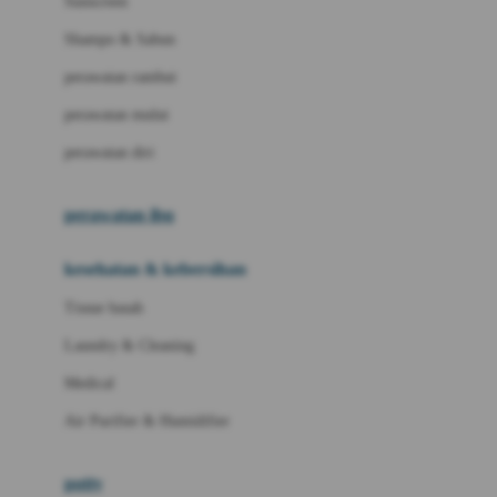
Sunscreen
London Taxi
Shampo & Sabun
Love To Dream
perawatan rambut
perawatan mulut
M
perawatan diri
Magformers
Mama's Choice
perawatan ibu
Mamas&Papas
kesehatan & kebersihan
Mamaway
Tissue basah
Maxi Cosi
Laundry & Cleaning
Megabloks
Medical
Micro
Air Purifier & Humidifier
MiDeer
Mimi & Lula
potty