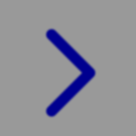
Twistshake
TY Toys
U
V
Veja
Vitaflow
Vtech
W
Waterland
Wellness