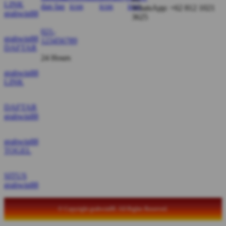
021-
grabwin88
123456789
DAFTAR
24 Hours
grabwin88
LINK
DAFTAR
grabwin88
grabwin88
TOGEL
SITUS
grabwin88
© Copyright grabwin88. All Rights Reserved.
Related:
the777
kitab4d
koko5000
sjo777
bos138
dewagg
meja138
lun