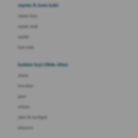
Beauty Barn
sepatu & kaus kaki
Bio Oil
sepatu bayi
Biolane
sepatu anak
Bite Fighters
sandal
Bizzi Growin
kaus kaki
Blackmores
fashion bayi (0bln-3thn)
Blooming Marvellous
atasan
Bonnels
bawahan
Bravado
gaun
Bruder
setelan
Brush Baby
jaket & kardigan
Buds Organics
aksesoris
Bugaboo