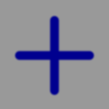
X
Xootz
Y
Yamatoya
Z
Zaxy
Zoggs
0-9
4Moms
59S