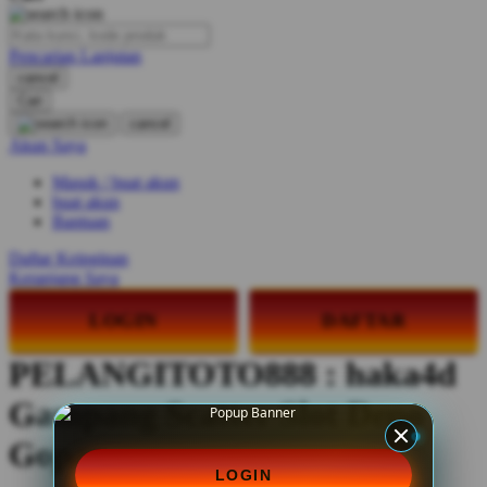
O
Pencarian Lanjutan
Oh Ma Grain
cancel
Okiedog
Cari
cancel
P
Akun Saya
Masuk / buat akun
Peachy
buat akun
Phil & Ted's
Bantuan
Philips Avent
Daftar Keinginan
Keranjang Saya
Pigeon
LOGIN
DAFTAR
Playgro
PELANGITOTO888 : haka4d
Poled Global
Gampang Scatter Slot Depo
Ponycycle
Puma
Gopay
LOGIN
Pureats