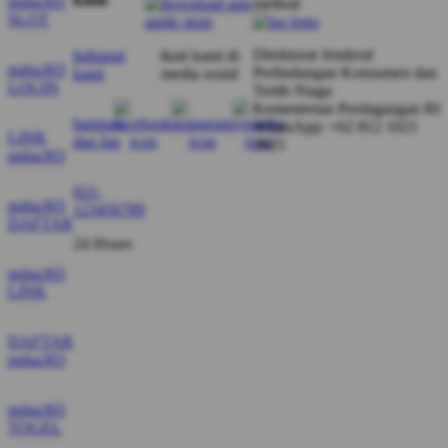
Back to top
pulsa303
butuh
unduh aplikasi
we accept
bantuan?
pulsa303
hubungi
kami
pulsa303
SLOT
Direktorat Jenderal
hubungi
ikuti kami di
pulsa303
Perlindungan Konsumen dan
kami
media sosial
LOGIN
Tertib Niaga
Kementerian Perdagangan RI
bantuan
WhatsApp: +62 812 1021
LINK
dan faq
3625
pulsa303
021-
pulsa303
123456789
DAFTAR
24 Hours
pulsa303
LINK
DAFTAR