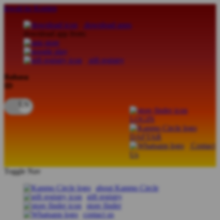
lewati ke Konten
download apps
download app from:
gift registry
Bahasa
ID
LOGIN
DAFTAR
Contact
Us
Toggle Nav
about Kanmo Circle
gift registry
store finder
contact us