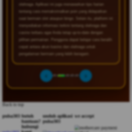
meningkatkan peluangmu. Platform ini juga
menyediakan strategi untuk penggunaan efektif
taruhan olahraga dan bingo, seperti menganalisis
peringkat permainan untuk membuat keputusan yang
lebih bijaksana dalam memasang taruhan. Dalam hal
manajemen akun, pengguna dapat dengan mudah
beralih antara berbagai aktivitas, mulai dari kasino
hingga taruhan sport sesuai keinginan kamu. Untuk
memaksimalkan pengalamanmu, platform ini
menyediakan pilihan pembaruan terkini serta tips cepat
tentang cara melakukan deposit dan penarikan dana
secara aman dan efektif.
‹
›