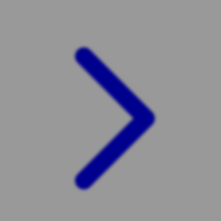
Twistshake
TY Toys
U
V
Veja
Vitaflow
Vtech
W
Waterland
Wellness