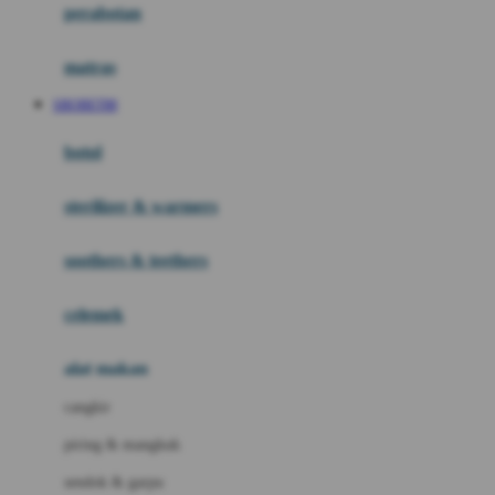
perabotan
Happy Tummy
Hauck
matras
Havaianas
SBOBET88
Hegen
botol
Hot Wheels
sterilizer & warmers
Hybrid
soothers & teethers
I
Inlacta DHA
celemek
Interlac
alat makan
Ivenet
cangkir
J
piring & mangkuk
Jack N Jill
sendok & garpu