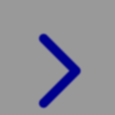
Twistshake
TY Toys
U
V
Veja
Vitaflow
Vtech
W
Waterland
Wellness