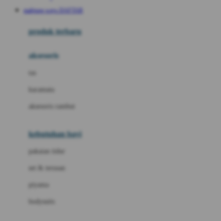
Awan
mahjong ways DAFTAR
Azetabio
produk terbaru
B
aksesoris
Baabaasheepz
tas
Babiators
kacamata
Baby Dove
aksesoris rambut
Baby Jogger
Baby Rovega
kebutuhan bayi
Babybee
pakaian tidur
Banana Boat
set & terusan
Banz
piyama
Barbie
bodysuits
Beaba