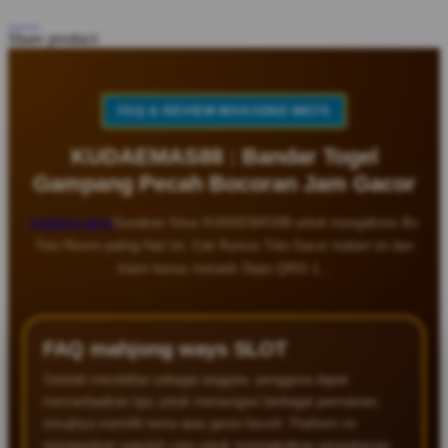
Share product:
FAQ & REVIEW MAHJONG WAYS
KUDAEMAS88 : Bandar Togel
Gampang Pecah Bocoran Jam Gacor
mahjong ways
Gunakan Situs KUDAEMAS88 untuk mengakses Bo
Toto Resmi paling Hari Ini. Cek Rumus Toto Gacor malam ini dan
klaim bonus menarik Depo QRIS 1...
FAQ mahjong ways SLOT
Setelah mendaftar sebagai anggota, pengguna dapat
memanfaatkan tips untuk menavigasi berbagai permainan,
misalnya memilih tema atau genre favorit. Platform ini
menawarkan sepuluh cara untuk meningkatkan pengalaman,