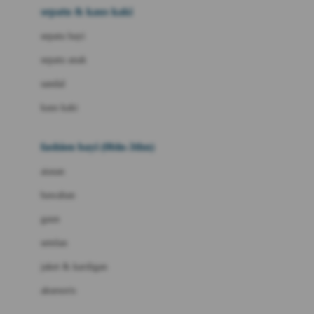
Beauty Barn
sepatu & kaus kaki
Bio Oil
sepatu bayi
Biolane
sepatu anak
Bite Fighters
sandal
Bizzi Growin
kaus kaki
Blackmores
fashion bayi (0bln-3thn)
Blooming Marvellous
atasan
Bonnels
bawahan
Bravado
gaun
Bruder
setelan
Brush Baby
jaket & kardigan
Buds Organics
aksesoris
Bugaboo