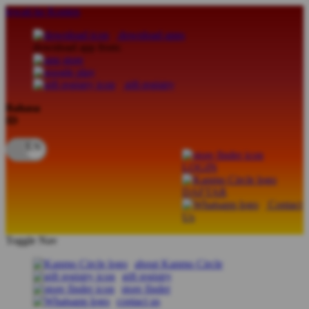
lewati ke Konten
download apps
download app from:
gift registry
Bahasa
ID
LOGIN
DAFTAR
Contact
Us
Toggle Nav
about Kanmo Circle
gift registry
store finder
contact us