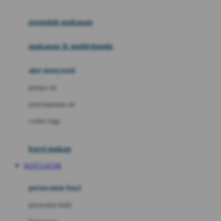
Joie
pengolah makanan
Joolz
Jujube
makanan & multivitamin
K
alat menyusui
Kiddycuts
pompa asi
Kumon
penyimpanan asi
L
cooler bags
Leapfrog
kursi makan
Leclerc
SLOT GACOR
Lee Vierra
Lillebaby
perawatan bayi
Little Bird Told Me
perawatan kulit
Little Miss Janis