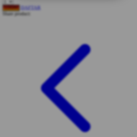
Squishmallows
DAFTAR
LOGIN
Share product:
Starbooks
Stick-O
Stokke
Sudocrem
Sumimo
Sunnylife
Sun-Staches
Swimava
T
Tommee Tippee
Trunki
Tutti Bambini