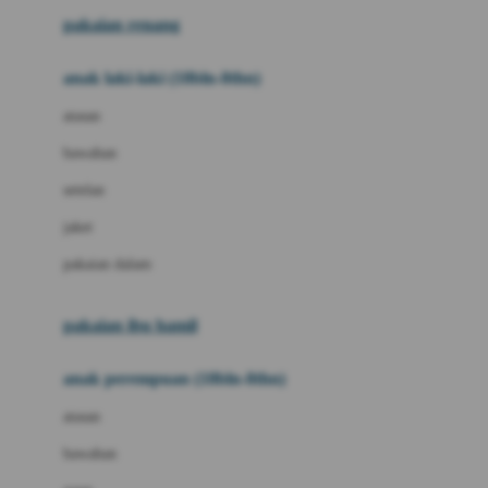
Buggygear
pakaian renang
Bumkins
anak laki-laki (18bln-8thn)
C
atasan
Cetaphil
bawahan
Chicco
setelan
Childlife
jaket
Clevamama
pakaian dalam
Cocolatte
Cottonseeds
pakaian ibu hamil
Cozy N Safe
anak perempuan (18bln-8thn)
Crane
atasan
Cybex
bawahan
D