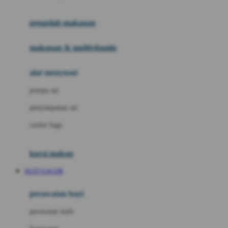
Joie
pengolah makanan
Joolz
Jujube
makanan & multivitamin
K
alat menyusui
Kiddycuts
pompa asi
Kumon
penyimpanan asi
L
cooler bags
Leapfrog
kursi makan
Leclerc
SLOT GACOR
Lee Vierra
Lillebaby
perawatan bayi
Little Bird Told Me
perawatan kulit
Little Miss Janis