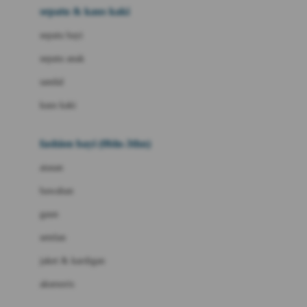
Beauty Barn
sepatu & kaus kaki
Bio Oil
sepatu bayi
Biolane
sepatu anak
Bite Fighters
sandal
Bizzi Growin
kaus kaki
Blackmores
fashion bayi (0bln-3thn)
Blooming Marvellous
atasan
Bonnels
bawahan
Bravado
gaun
Bruder
setelan
Brush Baby
jaket & kardigan
Buds Organics
aksesoris
Bugaboo