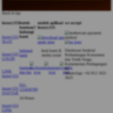
Back to top
luxury333
butuh
unduh aplikasi
we accept
bantuan?
luxury333
hubungi
kami
luxury333
SLOT
Direktorat Jenderal
hubungi
ikuti kami di
luxury333
Perlindungan Konsumen
kami
media sosial
LOGIN
dan Tertib Niaga
Kementerian Perdagangan
bantuan
RI
LINK
dan faq
WhatsApp: +62 812 1021
luxury333
3625
021-
luxury333
123456789
DAFTAR
24 Hours
luxury333
LINK