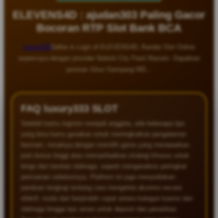
ELEVENS4D : ajudan303 Paling Gacor
Bocoran RTP Slot Bank BCA
luxury333
Daftar & Login di ELEVENS4D, Bandar Slot Online
terpercaya dengan provider Nolimit City Pasti Maxwin. Dapatkan
jaminan Situs Gampang WD...
FAQ luxury333 SLOT
Setelah kamu register menjadi anggota, ada beberapa tips
yang bisa kamu gunakan untuk meningkatkan pengalaman
bermain, misalnya dengan memilih game yang menawarkan
poin bonus tinggi atau memanfaatkan strategi khusus untuk
bingo dan taruhan olahraga, seperti menganalisis peringkat
permainan sebelumnya. Platform ini juga menyediakan
panduan lengkap tentang cara mengelola akunmu secara
efektif, mulai dari berpindah cepat antara kategori kasino dan
olahraga hingga tips aman untuk deposit dan penarikan.