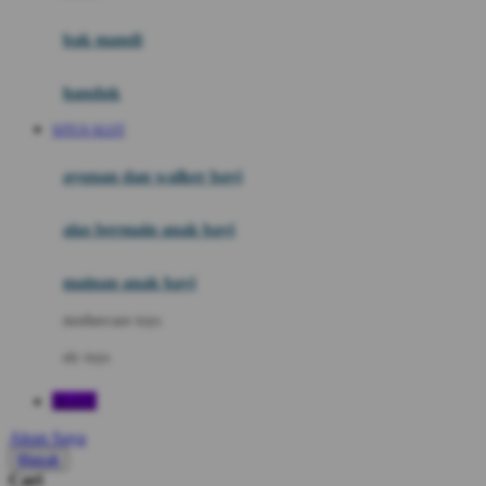
Mini Monkey
Moby
bak mandi
Momami
handuk
Mothercare
SITUS SLOT
Mustela
ayunan dan walker bayi
My Buddy Tag
My K
alas bermain anak bayi
N
mainan anak bayi
Naif
mothercare toys
Nike
elc toys
Nordic Natural
SLOT
Nuby
Akun Saya
Nuna
Masuk
Cari