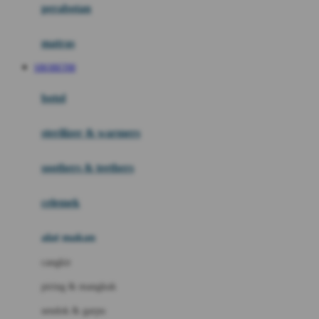
perabotan
Happy Tummy
Hauck
matras
Havaianas
SBOBET88
Hegen
botol
Hot Wheels
sterilizer & warmers
Hybrid
soothers & teethers
I
Inlacta DHA
celemek
Interlac
alat makan
Ivenet
cangkir
J
piring & mangkuk
Jack N Jill
sendok & garpu