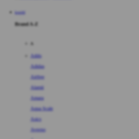
kopi4d
Brand A-Z
A
Addo
Adidas
Airfree
Alamii
Amara
Aqua Scale
Asics
Aveeno