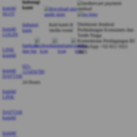
Direktorat Jenderal
hubungi
ikuti kami di
kopi4d
Perlindungan Konsumen dan
kami
media sosial
LOGIN
Tertib Niaga
Kementerian Perdagangan RI
bantuan
WhatsApp: +62 812 1021
LINK
dan faq
3625
kopi4d
021-
kopi4d
123456789
DAFTAR
24 Hours
kopi4d
LINK
DAFTAR
kopi4d
kopi4d
TOGEL
SITUS