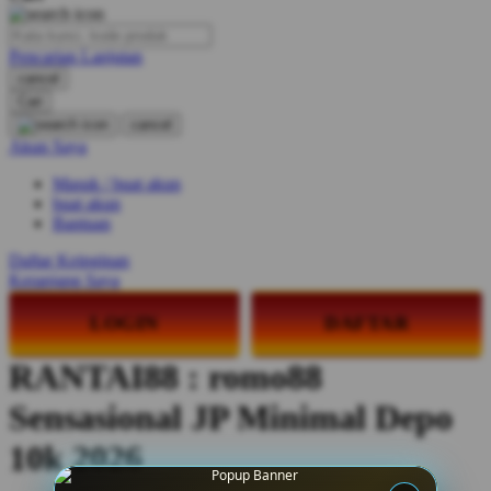
O
Pencarian Lanjutan
Oh Ma Grain
cancel
Okiedog
Cari
cancel
P
Akun Saya
Masuk / buat akun
Peachy
buat akun
Phil & Ted's
Bantuan
Philips Avent
Daftar Keinginan
Keranjang Saya
Pigeon
LOGIN
DAFTAR
Playgro
RANTAI88 : romo88
Poled Global
Sensasional JP Minimal Depo
Ponycycle
Puma
10k 2026
Pureats