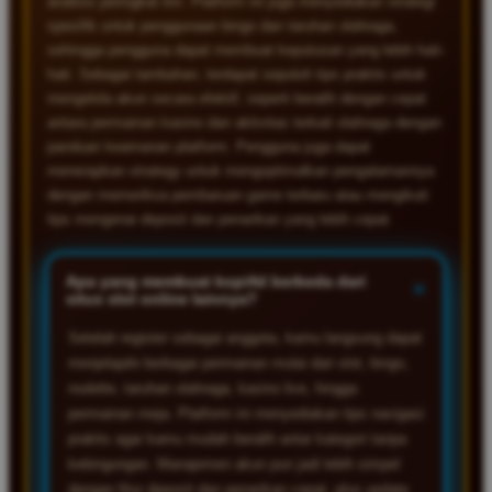
analisis peringkat tim. Platform ini juga menyediakan strategi
spesifik untuk penggunaan bingo dan taruhan olahraga,
sehingga pengguna dapat membuat keputusan yang lebih hati-
hati. Sebagai tambahan, terdapat sepuluh tips praktis untuk
mengelola akun secara efektif, seperti beralih dengan cepat
antara permainan kasino dan aktivitas terkait olahraga dengan
panduan keamanan platform. Pengguna juga dapat
menerapkan strategy untuk mengoptimalkan pengalamannya
dengan memeriksa pembaruan game terbaru atau mengikuti
tips mengenai deposit dan penarikan yang lebih cepat.
Apa yang membuat kopi4d berbeda dari
+
situs slot online lainnya?
Setelah register sebagai anggota, kamu langsung dapat
menjelajahi berbagai permainan mulai dari slot, bingo,
roulette, taruhan olahraga, kasino live, hingga
permainan meja. Platform ini menyediakan tips navigasi
praktis agar kamu mudah beralih antar kategori tanpa
kebingungan. Manajemen akun pun jadi lebih simpel
dengan fitur deposit dan penarikan cepat, plus update