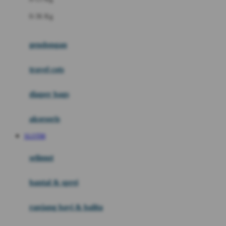
Felt So Sweet
0-36 Kg
Fisher Price
Flipper
gendongan
Friends Of Sally
travel cots
G
diaper bags
Gb
Geko
aksesoris
Graco
SLOT88
Gund
selimut
H
bantal & sprei
Habbie
Haenim
ranjang bayi & balita
Happy Horse