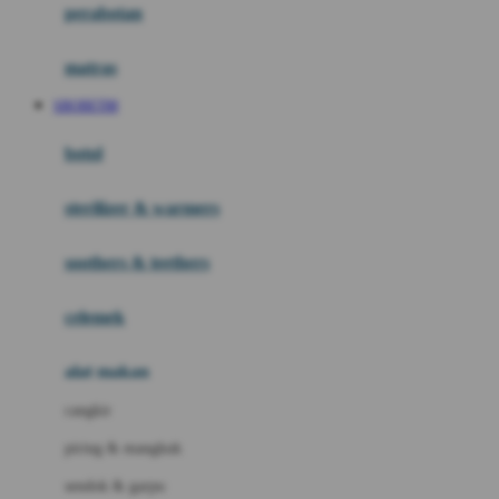
perabotan
Happy Tummy
Hauck
matras
Havaianas
SBOBET88
Hegen
botol
Hot Wheels
sterilizer & warmers
Hybrid
soothers & teethers
I
Inlacta DHA
celemek
Interlac
alat makan
Ivenet
cangkir
J
piring & mangkuk
Jack N Jill
sendok & garpu