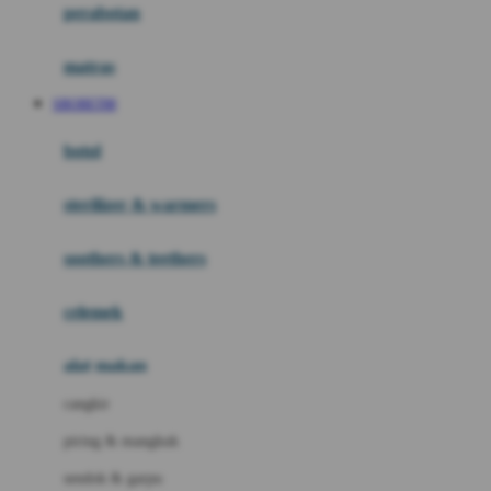
perabotan
Happy Tummy
Hauck
matras
Havaianas
SBOBET88
Hegen
botol
Hot Wheels
sterilizer & warmers
Hybrid
soothers & teethers
I
Inlacta DHA
celemek
Interlac
alat makan
Ivenet
cangkir
J
piring & mangkuk
Jack N Jill
sendok & garpu