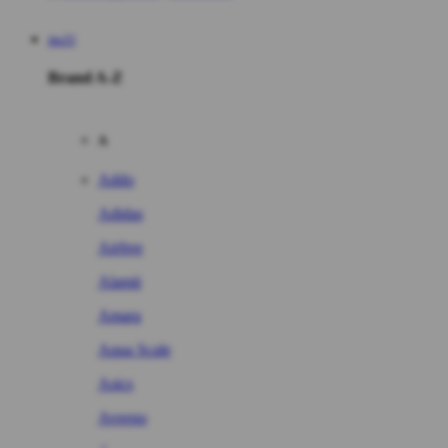
jitu33
Brand A-Z
A
Addo
Adidas
Airfree
Alamii
Amara
Aqua Scale
Asics
Aveeno