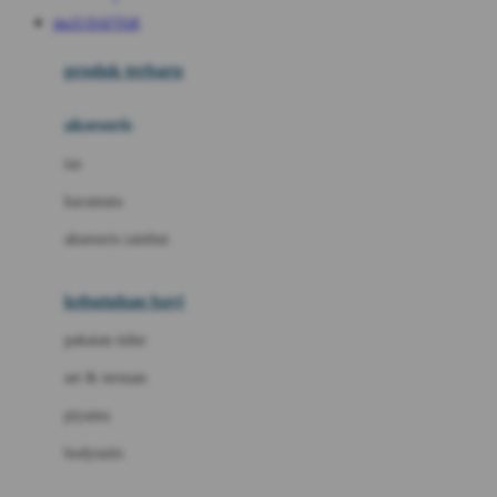
Awan
jitu33 DAFTAR
Azetabio
produk terbaru
B
aksesoris
Baabaasheepz
tas
Babiators
kacamata
Baby Dove
aksesoris rambut
Baby Jogger
Baby Rovega
kebutuhan bayi
Babybee
pakaian tidur
Banana Boat
set & terusan
Banz
piyama
Barbie
bodysuits
Beaba