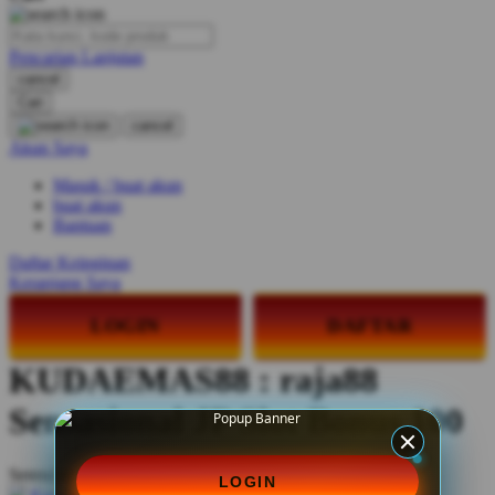
O
Pencarian Lanjutan
Oh Ma Grain
cancel
Okiedog
Cari
cancel
P
Akun Saya
Masuk / buat akun
Peachy
buat akun
Phil & Ted's
Bantuan
Philips Avent
Daftar Keinginan
Keranjang Saya
Pigeon
LOGIN
DAFTAR
Playgro
KUDAEMAS88 : raja88
Poled Global
Sensasional JP Slot Bonus 100
Ponycycle
Puma
Serendah
Rp 10.000
LOGIN
Pureats