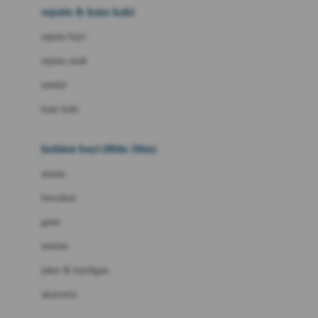
Beauty Barn
sepatu & kaus kaki
Bio Oil
sepatu bayi
Biolane
sepatu anak
Bite Fighters
sandal
Bizzi Growin
kaus kaki
Blackmores
fashion bayi (0bln-3thn)
Blooming Marvellous
atasan
Bonnels
bawahan
Bravado
gaun
Bruder
setelan
Brush Baby
jaket & kardigan
Buds Organics
aksesoris
Bugaboo