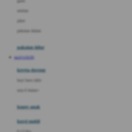
gaun
Dae Organics
setelan
Docare
jaket
Doona
pakaian dalam
Down To Earth
Drew
pakaian tidur
Dr. Brown's
jitu33 LOGIN
E
kereta dorong
ELC
bayi baru lahir
Ergobaby
usia 6 bulan+
Expert Care
koper anak
Ezyroller
kursi mobil
F
0-13 Kg