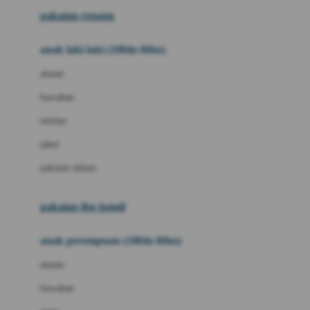
Buggygear
pakaian renang
Bumkins
anak laki-laki (18bln-8thn)
C
atasan
Cetaphil
bawahan
Chicco
setelan
Childlife
jaket
Clevamama
pakaian dalam
Cocolatte
Cottonseeds
pakaian ibu hamil
Cozy N Safe
anak perempuan (18bln-8thn)
Crane
atasan
Cybex
bawahan
D