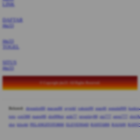
bantuan
WhatsApp: +62 812 1021
LINK
dan faq
3625
jitu33
021-
jitu33
123456789
DAFTAR
24 Hours
jitu33
LINK
DAFTAR
jitu33
jitu33
TOGEL
SITUS
jitu33
© Copyright jitu33. All Rights Reserved.