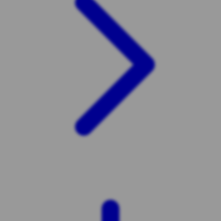
Twistshake
TY Toys
U
V
Veja
Vitaflow
Vtech
W
Waterland
Wellness